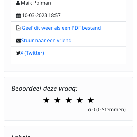
Maik Polman
10-03-2023 18:57
Geef dit weer als een PDF bestand
Stuur naar een vriend
X (Twitter)
Beoordeel deze vraag:
★
★
★
★
★
1 Star
2 Stars
3 Stars
4 Stars
5 Stars
∅
0
(0 Stemmen)